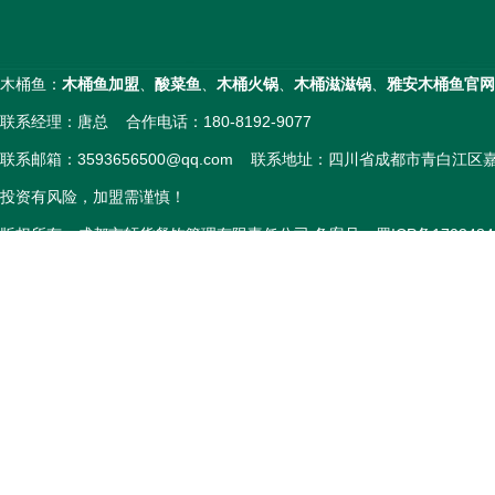
木桶鱼：
木桶鱼加盟
、
酸菜鱼
、
木桶火锅
、
木桶滋滋锅
、
雅安木桶鱼官网
联系经理：唐总 合作电话：180-8192-9077
联系邮箱：3593656500@qq.com 联系地址：四川省成都市青白江
投资有风险，加盟需谨慎！
版权所有：成都市轩货餐饮管理有限责任公司 备案号：
蜀ICP备1703484