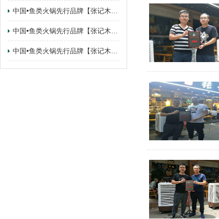
中国•鱼类火锅先行品牌【张记木桶鱼】 广东•佛山.顺德乐从路州店签约成功
中国•鱼类火锅先行品牌【张记木桶鱼】 甘肃•甘肃.兰州·城关区店签约成功
中国•鱼类火锅先行品牌【张记木桶鱼】 甘肃•广东.东莞·寮步镇店签约成功