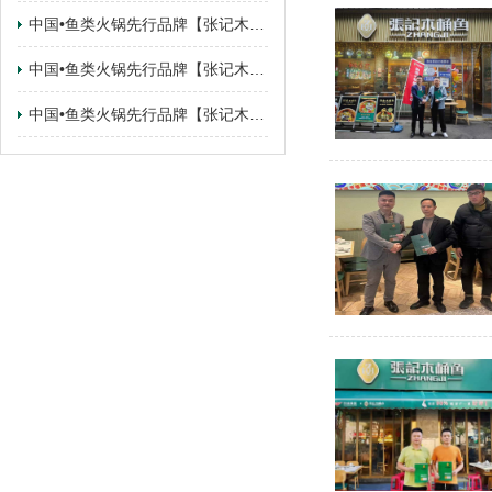
中国•鱼类火锅先行品牌【张记木桶鱼】 广东•佛山.顺德乐从路州店签约成功
中国•鱼类火锅先行品牌【张记木桶鱼】 甘肃•甘肃.兰州·城关区店签约成功
中国•鱼类火锅先行品牌【张记木桶鱼】 甘肃•广东.东莞·寮步镇店签约成功