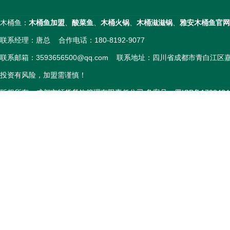
木桶鱼：
木桶鱼加盟
、
酸菜鱼
、
木桶火锅
、
木桶滋滋锅
、
雅安木桶鱼官网
联系经理：唐总 合作电话：180-8192-9077
联系邮箱：3593656500@qq.com 联系地址：四川省成都市青白江
投资有风险，加盟需谨慎！
版权所有：成都市轩货餐饮管理有限责任公司 备案号：
蜀ICP备1703484