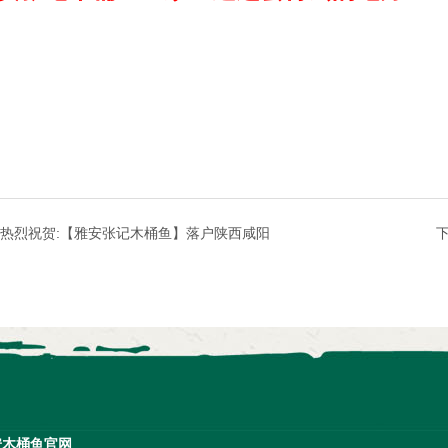
热烈祝贺:【雅安张记木桶鱼】落户陕西咸阳
安木桶鱼官网