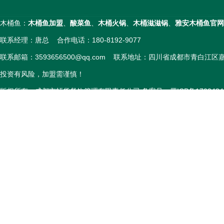
木桶鱼：
木桶鱼加盟
、
酸菜鱼
、
木桶火锅
、
木桶滋滋锅
、
雅安木桶鱼官网
联系经理：唐总 合作电话：180-8192-9077
联系邮箱：3593656500@qq.com 联系地址：四川省成都市青白江
投资有风险，加盟需谨慎！
版权所有：成都市轩货餐饮管理有限责任公司 备案号：
蜀ICP备1703484