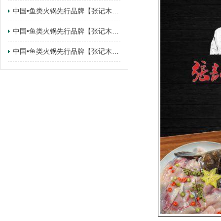
中国•鱼类火锅先行品牌【张记木桶鱼】 广东•佛山.顺德乐从路州店签约成功
中国•鱼类火锅先行品牌【张记木桶鱼】 甘肃•甘肃.兰州·城关区店签约成功
中国•鱼类火锅先行品牌【张记木桶鱼】 甘肃•广东.东莞·寮步镇店签约成功