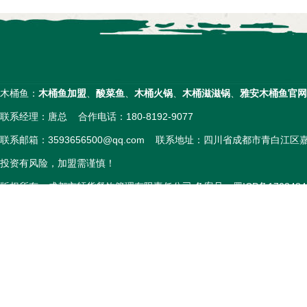
木桶鱼：
木桶鱼加盟
、
酸菜鱼
、
木桶火锅
、
木桶滋滋锅
、
雅安木桶鱼官网
联系经理：唐总 合作电话：180-8192-9077
联系邮箱：3593656500@qq.com 联系地址：四川省成都市青白江
投资有风险，加盟需谨慎！
版权所有：成都市轩货餐饮管理有限责任公司 备案号：
蜀ICP备1703484