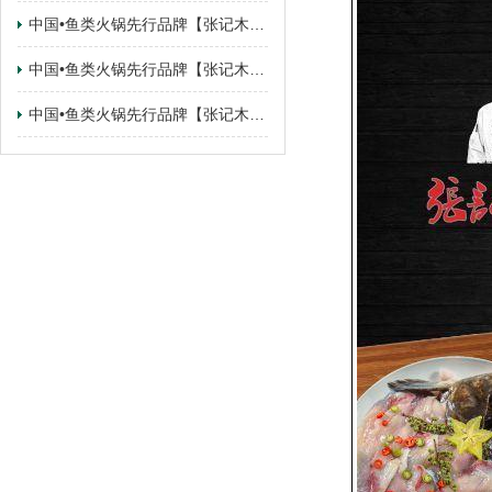
中国•鱼类火锅先行品牌【张记木桶鱼】 广东•佛山.顺德乐从路州店签约成功
中国•鱼类火锅先行品牌【张记木桶鱼】 甘肃•甘肃.兰州·城关区店签约成功
中国•鱼类火锅先行品牌【张记木桶鱼】 甘肃•广东.东莞·寮步镇店签约成功