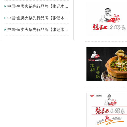
中国•鱼类火锅先行品牌【张记木桶鱼】 广东•佛山.顺德乐从路州店签约成功
中国•鱼类火锅先行品牌【张记木桶鱼】 甘肃•甘肃.兰州·城关区店签约成功
中国•鱼类火锅先行品牌【张记木桶鱼】 甘肃•广东.东莞·寮步镇店签约成功