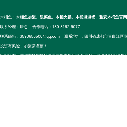
木桶鱼：
木桶鱼加盟
、
酸菜鱼
、
木桶火锅
、
木桶滋滋锅
、
雅安木桶鱼官网
联系经理：唐总 合作电话：180-8192-9077
联系邮箱：3593656500@qq.com 联系地址：四川省成都市青白江
投资有风险，加盟需谨慎！
版权所有：成都市轩货餐饮管理有限责任公司 备案号：
蜀ICP备1703484