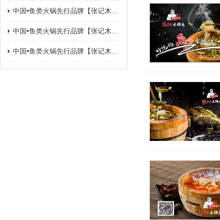
中国•鱼类火锅先行品牌【张记木桶鱼】 广东•佛山.顺德乐从路州店签约成功
中国•鱼类火锅先行品牌【张记木桶鱼】 甘肃•甘肃.兰州·城关区店签约成功
中国•鱼类火锅先行品牌【张记木桶鱼】 甘肃•广东.东莞·寮步镇店签约成功