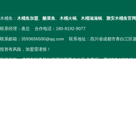
木桶鱼：
木桶鱼加盟
、
酸菜鱼
、
木桶火锅
、
木桶滋滋锅
、
雅安木桶鱼官网
联系经理：唐总 合作电话：180-8192-9077
联系邮箱：3593656500@qq.com 联系地址：四川省成都市青白江
投资有风险，加盟需谨慎！
版权所有：成都市轩货餐饮管理有限责任公司 备案号：
蜀ICP备1703484